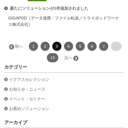
新たにソリューションが1件追加されました
GIGAPOD［データ連携・ファイル転送／トライポッドワーク
ス株式会社］
（こ
← 前へ
1
2
3
4
5
6
7
…
の
ペ
19
次へ →
ー
カテゴリー
ジ）
イグアスセレクション
お知らせ・ニュース
イベント・セミナー
お薦めソリューション
アーカイブ