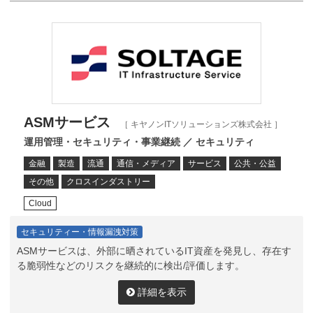
ASMサービス
［ キヤノンITソリューションズ株式会社 ］
運用管理・セキュリティ・事業継続 ／ セキュリティ
金融
製造
流通
通信・メディア
サービス
公共・公益
その他
クロスインダストリー
Cloud
セキュリティー・情報漏洩対策
ASMサービスは、外部に晒されているIT資産を発見し、存在す
る脆弱性などのリスクを継続的に検出/評価します。
詳細を表示