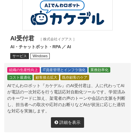
AI受付君
［ 株式会社イグアス ］
AI・チャットボット・RPA ／ AI
サービス
Windows
組織の生産性向上
IT資産管理とインフラ強化
業務効率化
コスト最適化
顧客接点拡大
既存顧客のケア
AIでんわロボット『カケデル』のAI受付君は、人に代わってAI
が電話の一次対応を行う電話応対自動化ツールです。学習済み
のキーワードに加え、架電者の声のトーンや会話の文脈を判断
し、担当者への取次や応対のお断りなどAIが状況に応じた適切
な対応を実施します。
詳細を表示