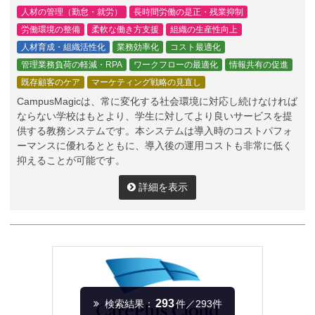
人材の管理（勤怠・就労）
長時間労働の是正・残業抑制
労働環境の整備
柔軟な働き方支援
組織の生産性向上
人材育成・組織活性化
業務効率化
コスト最適化
管理業務負荷の軽減・RPA
ワークフローの最適化
情報共有の促進
既存顧客のケア
マーケティング戦略の見直し
CampusMagicは、常に変化する社会環境に対応し続けなければ
ならない学校はもとより、学生に対してより良いサービスを提
供する教務システムです。本システムは導入時のコストパフォ
ーマンスに優れるとともに、導入後の運用コストも非常に低く
抑えることが可能です。
詳細を表示
293
検索結果：
件／293件