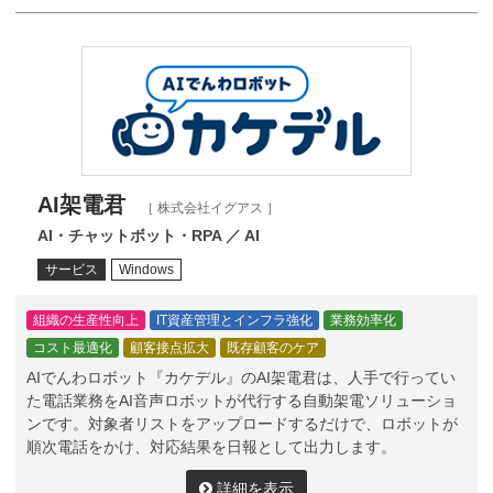
AI架電君
［ 株式会社イグアス ］
AI・チャットボット・RPA ／ AI
サービス
Windows
組織の生産性向上
IT資産管理とインフラ強化
業務効率化
コスト最適化
顧客接点拡大
既存顧客のケア
AIでんわロボット『カケデル』のAI架電君は、人手で行ってい
た電話業務をAI音声ロボットが代行する自動架電ソリューショ
ンです。対象者リストをアップロードするだけで、ロボットが
順次電話をかけ、対応結果を日報として出力します。
詳細を表示