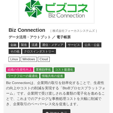
Biz Connection
［ 株式会社フォーカスシステムズ ］
データ活用・アウトプット ／ 電子帳票
金融
製造
流通
通信・メディア
サービス
公共・公益
その他
クロスインダストリー
Linux
Windows
Cloud
組織の生産性向上
業務効率化
コスト最適化
ワークフローの最適化
情報共有の促進
Biz Connectionは、企業間の取引を効率化することで、生産性
の向上やコストの削減を実現する「BtoBプロセスプラットフォ
ーム」です。企業間で受け渡しされる書類の電子化を進めるこ
とで、これまでのアナログな事務処理コストを大幅に削減で
き、企業取引のペーパーレス化を促進します。