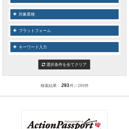
対象業種
人材の管理（勤怠・就労）
長時間労働の是正・残業抑制
メンタルヘルス
労働環境の整備
柔軟な働き方支援
組織の生産性向上
プラットフォーム
キーワード入力
IT資産管理とインフラ強化
セキュリティー・情報漏洩対策
バックアップ・災害対策
人材育成・組織活性化
法制度対応・CSR
グローバル展開
業務効率化
コスト最適化
管理業務負荷の軽減・RPA
293
検索結果：
件／293件
ワークフローの最適化
情報共有の促進
BPM・ERP
営業力・販売力強化
顧客接点拡大
事業創出と新規顧客の獲得
既存顧客のケア
カスタマー・エクスペリエンス