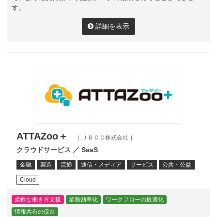
す。
詳細を表示
ATTAZoo＋
［ ＪＢＣＣ株式会社 ］
クラウドサービス ／ SaaS
金融
製造
流通
通信・メディア
サービス
公共・公益
Cloud
柔軟な働き方支援
業務効率化
ワークフローの最適化
情報共有の促進