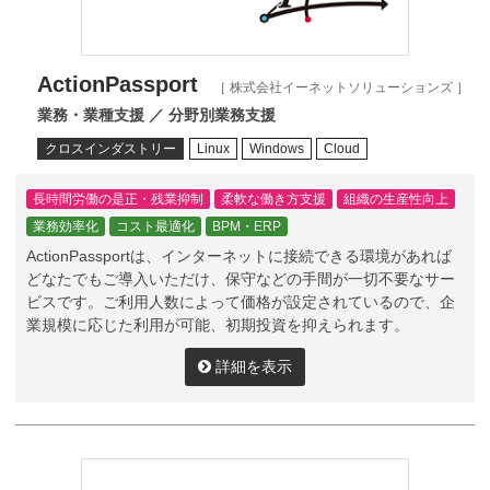
マーケティング戦略の見直し
アナリティクスの活用
ActionPassport
［ 株式会社イーネットソリューションズ ］
その他
業務・業種支援 ／ 分野別業務支援
クロスインダストリー
Linux
Windows
Cloud
長時間労働の是正・残業抑制
柔軟な働き方支援
組織の生産性向上
業務効率化
コスト最適化
BPM・ERP
ActionPassportは、インターネットに接続できる環境があれば
どなたでもご導入いただけ、保守などの手間が一切不要なサー
ビスです。ご利用人数によって価格が設定されているので、企
業規模に応じた利用が可能、初期投資を抑えられます。
詳細を表示