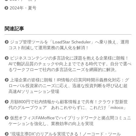
2024年・夏号
関連記事
ジョブ管理ツールを「LoadStar Scheduler」へ乗り換え、運用
コスト削減して運用業務の属人化を解消！
ビジネスコンテンツの多言語化に課題を抱える企業様に朗報！
AIで翻訳品質のチェックや向上までできる時代です。自分で選べ
るワークフローで社内の多言語化ニーズを網羅的に解決。
上場企業の皆様に朗報！IR情報の日英同時開示義務化対応：グ
ローバル投資家のニーズに応え、迅速な投資判断を呼び込む超
高速AIソリューション登場
月額800円で社内情報から顧客情報まで共有！クラウド型新世
代のグループウェア あれこれやらずに、これだけ「mitoco」
仮想オフィスFAMofficeでハイブリッドワークと拠点間コミュニ
ケーションを強化し、業務効率の向上を実現
“現場主導DX”のリアルを実現できる！ノーコード・ツール