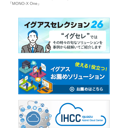
『MONO-X One』